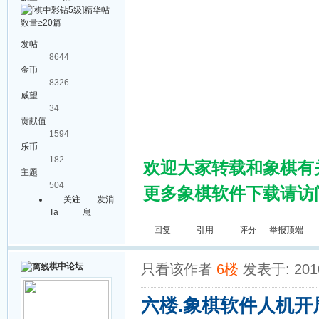
发帖
8644
金币
8326
威望
34
贡献值
1594
乐币
182
欢迎大家转载和象棋有
主题
504
更多象棋软件下载请访问棋
关注
发消
Ta
息
回复
引用
评分
举报
顶端
棋中论坛
只看该作者
6楼
发表于: 2010
六楼.象棋软件人机开