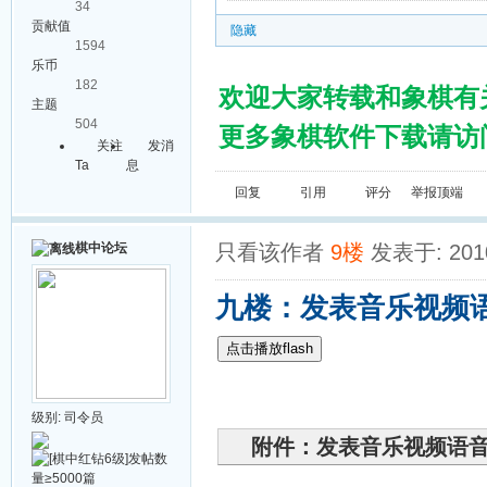
34
贡献值
隐藏
1594
乐币
182
欢迎大家转载和象棋有
主题
504
更多象棋软件下载请访问棋
关注
发消
Ta
息
回复
引用
评分
举报
顶端
棋中论坛
只看该作者
9楼
发表于: 2010
九楼：发表音乐视频
点击播放flash
级别:
司令员
附件：发表音乐视频语