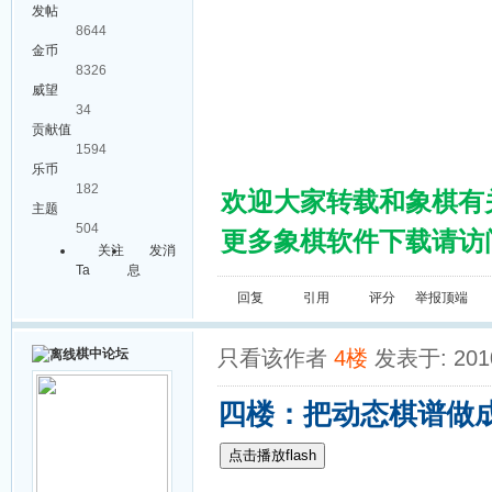
发帖
8644
金币
8326
威望
34
贡献值
1594
乐币
182
欢迎大家转载和象棋有
主题
504
更多象棋软件下载请访问棋
关注
发消
Ta
息
回复
引用
评分
举报
顶端
棋中论坛
只看该作者
4楼
发表于: 2010
四楼：把动态棋谱做
点击播放flash