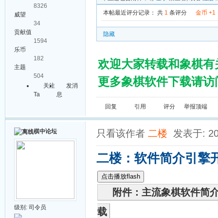
8326
本帖最近评分记录：
共
1
条评分
金币 +1
威望
34
贡献值
隐藏
1594
乐币
182
欢迎大家转载和象棋有
主题
504
更多象棋软件下载请访问棋
关注
发消
Ta
息
回复
引用
评分
举报
顶端
棋中论坛
只看该作者
二楼
发表于: 20
二楼：软件简介引擎
点击播放flash
附件：主流象棋软件简介
级别:
司令员
载