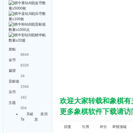
发帖
8644
金币
8326
威望
34
贡献值
1594
乐币
182
欢迎大家转载和象棋有
主题
504
更多象棋软件下载请访问棋
关注
发消
Ta
息
回复
引用
评分
举报
顶端