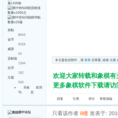
发帖
8644
金币
8326
威望
34
贡献值
本主题包含附件，请
登录
后查看, 或者
注册
1594
乐币
182
欢迎大家转载和象棋有
主题
504
更多象棋软件下载请访问棋
关注
发消
Ta
息
回复
引用
评分
举报
顶端
棋中论坛
只看该作者
8楼
发表于: 2010