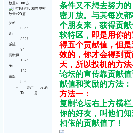
条件又不想去努力的
密开放。与其每次都
个朋友来，获得贡献
发帖
8644
软特区，
即是用你的
金币
8326
得五个贡献值，但是
威望
34
效的，你才会得到贡
贡献值
1594
天，所以投机的方法
乐币
182
论坛的宣传靠贡献值
主题
献值和奖励的方法：
504
关注
发消
方法一：
Ta
息
复制论坛右上方横栏
你的好友，叫他们知
相依的贡献值了！