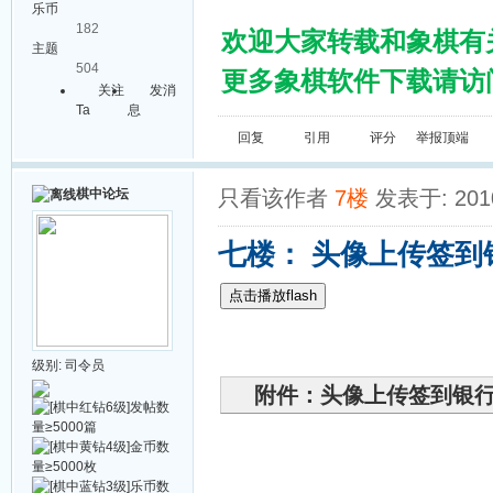
乐币
182
欢迎大家转载和象棋有
主题
504
更多象棋软件下载请访问棋
关注
发消
Ta
息
回复
引用
评分
举报
顶端
棋中论坛
只看该作者
7楼
发表于: 2010
七楼： 头像上传签到
点击播放flash
级别:
司令员
附件：头像上传签到银