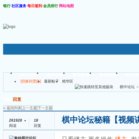
银行
社区服务
每日签到
会员排行
网站地图
棋软仓库
棋中论坛
棋中秘籍
网页象棋
象棋残局
动态棋
[切换到宽版]
最新帖子
精华区
帖子
棋中论坛
>
发帖
回复
« 返回列表
上一主题
下一主题
棋中论坛秘籍【视频
261928
18
阅读
回复
棋中论坛