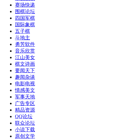
赛场快递
围棋论坛
四国军棋
国际象棋
五子棋
斗地主
勇芳软件
音乐欣赏
江山美女
棋文诗画
要闻天下
趣闻杂谈
电影电视
情感美文
军事天地
广告专区
精品资源
QQ论坛
联众论坛
小说下载
原创文学