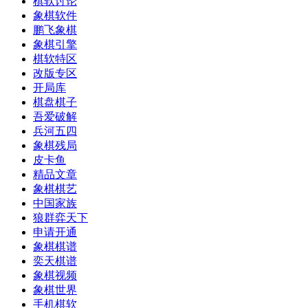
棋软讨论
象棋软件
鹏飞象棋
象棋引擎
棋软特区
改版专区
开局库
棋盘棋子
吾爱破解
兵河五四
象棋残局
皮卡鱼
精品文章
象棋棋艺
中国家族
狼群弈天下
申请开通
象棋棋谱
奕天棋谱
象棋视频
象棋世界
手机棋软