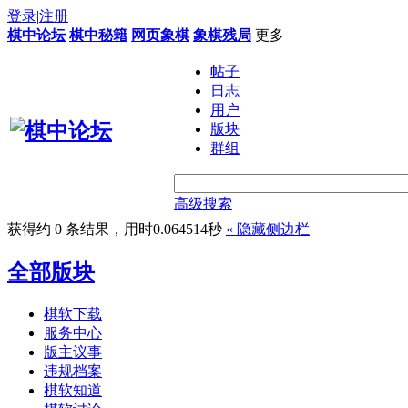
登录
|
注册
棋中论坛
棋中秘籍
网页象棋
象棋残局
更多
帖子
日志
用户
版块
群组
高级搜索
获得约 0 条结果，用时0.064514秒
«
隐藏侧边栏
全部版块
棋软下载
服务中心
版主议事
违规档案
棋软知道