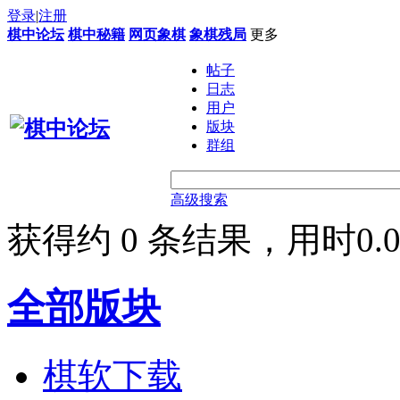
登录
|
注册
棋中论坛
棋中秘籍
网页象棋
象棋残局
更多
帖子
日志
用户
版块
群组
高级搜索
获得约 0 条结果，用时0.0
全部版块
棋软下载