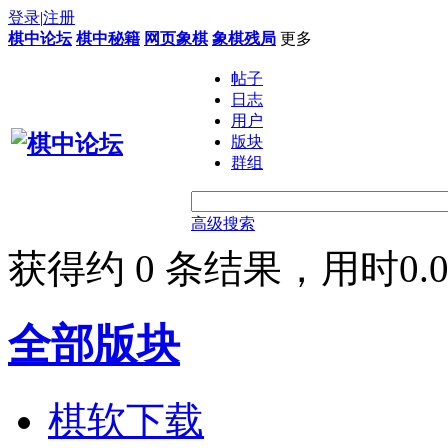
登录
|
注册
棋中论坛
棋中秘籍
网页象棋
象棋残局
更多
帖子
日志
用户
版块
群组
高级搜索
获得约 0 条结果，用时0.0
全部版块
棋软下载