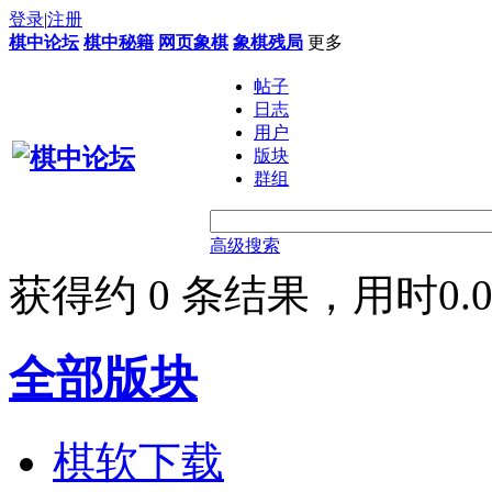
登录
|
注册
棋中论坛
棋中秘籍
网页象棋
象棋残局
更多
帖子
日志
用户
版块
群组
高级搜索
获得约 0 条结果，用时0.0
全部版块
棋软下载