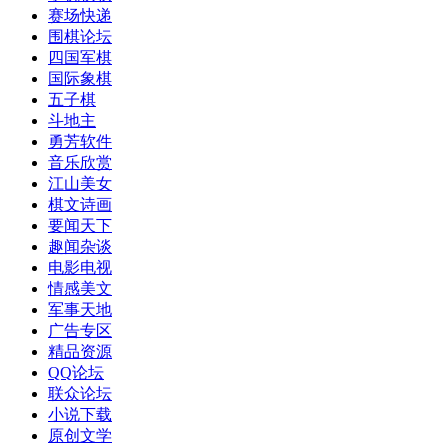
赛场快递
围棋论坛
四国军棋
国际象棋
五子棋
斗地主
勇芳软件
音乐欣赏
江山美女
棋文诗画
要闻天下
趣闻杂谈
电影电视
情感美文
军事天地
广告专区
精品资源
QQ论坛
联众论坛
小说下载
原创文学