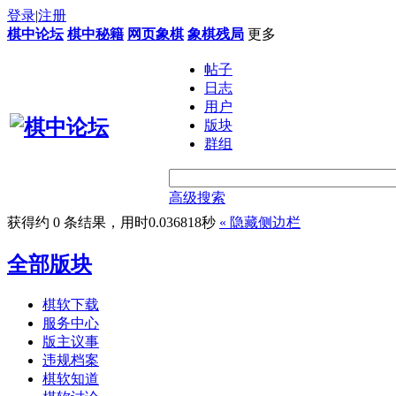
登录
|
注册
棋中论坛
棋中秘籍
网页象棋
象棋残局
更多
帖子
日志
用户
版块
群组
高级搜索
获得约 0 条结果，用时0.036818秒
«
隐藏侧边栏
全部版块
棋软下载
服务中心
版主议事
违规档案
棋软知道