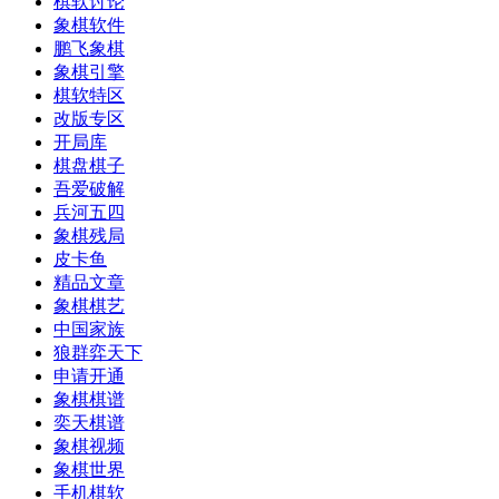
棋软讨论
象棋软件
鹏飞象棋
象棋引擎
棋软特区
改版专区
开局库
棋盘棋子
吾爱破解
兵河五四
象棋残局
皮卡鱼
精品文章
象棋棋艺
中国家族
狼群弈天下
申请开通
象棋棋谱
奕天棋谱
象棋视频
象棋世界
手机棋软