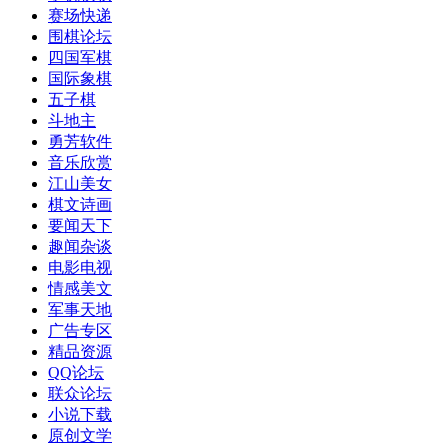
赛场快递
围棋论坛
四国军棋
国际象棋
五子棋
斗地主
勇芳软件
音乐欣赏
江山美女
棋文诗画
要闻天下
趣闻杂谈
电影电视
情感美文
军事天地
广告专区
精品资源
QQ论坛
联众论坛
小说下载
原创文学