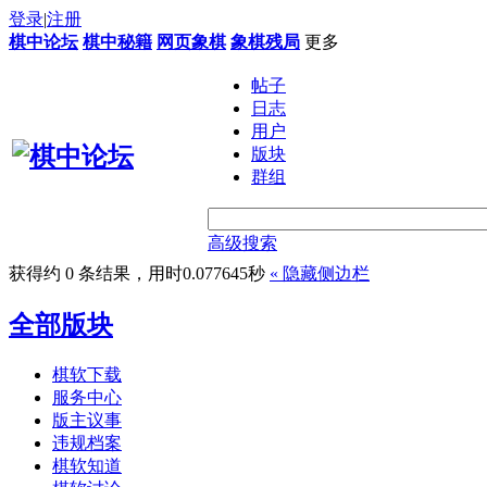
登录
|
注册
棋中论坛
棋中秘籍
网页象棋
象棋残局
更多
帖子
日志
用户
版块
群组
高级搜索
获得约 0 条结果，用时0.077645秒
«
隐藏侧边栏
全部版块
棋软下载
服务中心
版主议事
违规档案
棋软知道