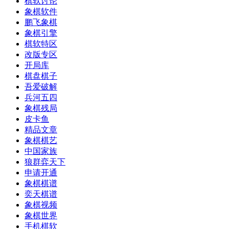
棋软讨论
象棋软件
鹏飞象棋
象棋引擎
棋软特区
改版专区
开局库
棋盘棋子
吾爱破解
兵河五四
象棋残局
皮卡鱼
精品文章
象棋棋艺
中国家族
狼群弈天下
申请开通
象棋棋谱
奕天棋谱
象棋视频
象棋世界
手机棋软