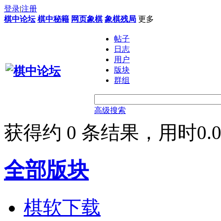
登录
|
注册
棋中论坛
棋中秘籍
网页象棋
象棋残局
更多
帖子
日志
用户
版块
群组
高级搜索
获得约 0 条结果，用时0.0
全部版块
棋软下载