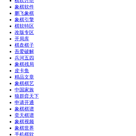
棋软讨论
象棋软件
鹏飞象棋
象棋引擎
棋软特区
改版专区
开局库
棋盘棋子
吾爱破解
兵河五四
象棋残局
皮卡鱼
精品文章
象棋棋艺
中国家族
狼群弈天下
申请开通
象棋棋谱
奕天棋谱
象棋视频
象棋世界
手机棋软