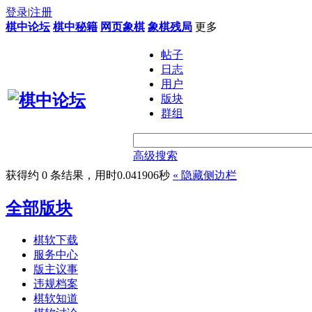
登录
|
注册
棋中论坛
棋中秘籍
网页象棋
象棋残局
更多
帖子
日志
用户
版块
群组
高级搜索
获得约 0 条结果，用时0.041906秒
«
隐藏侧边栏
全部版块
棋软下载
服务中心
版主议事
违规档案
棋软知道