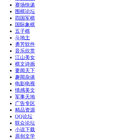
赛场快递
围棋论坛
四国军棋
国际象棋
五子棋
斗地主
勇芳软件
音乐欣赏
江山美女
棋文诗画
要闻天下
趣闻杂谈
电影电视
情感美文
军事天地
广告专区
精品资源
QQ论坛
联众论坛
小说下载
原创文学