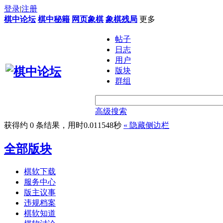
登录
|
注册
棋中论坛
棋中秘籍
网页象棋
象棋残局
更多
帖子
日志
用户
版块
群组
高级搜索
获得约 0 条结果，用时0.011548秒
«
隐藏侧边栏
全部版块
棋软下载
服务中心
版主议事
违规档案
棋软知道