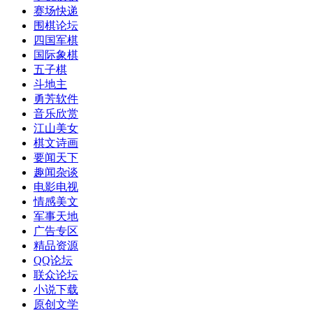
赛场快递
围棋论坛
四国军棋
国际象棋
五子棋
斗地主
勇芳软件
音乐欣赏
江山美女
棋文诗画
要闻天下
趣闻杂谈
电影电视
情感美文
军事天地
广告专区
精品资源
QQ论坛
联众论坛
小说下载
原创文学