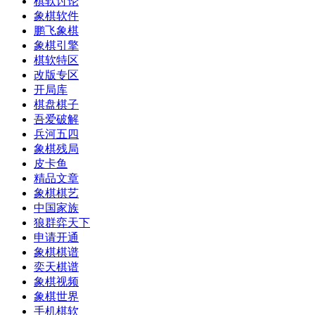
棋软讨论
象棋软件
鹏飞象棋
象棋引擎
棋软特区
改版专区
开局库
棋盘棋子
吾爱破解
兵河五四
象棋残局
皮卡鱼
精品文章
象棋棋艺
中国家族
狼群弈天下
申请开通
象棋棋谱
奕天棋谱
象棋视频
象棋世界
手机棋软