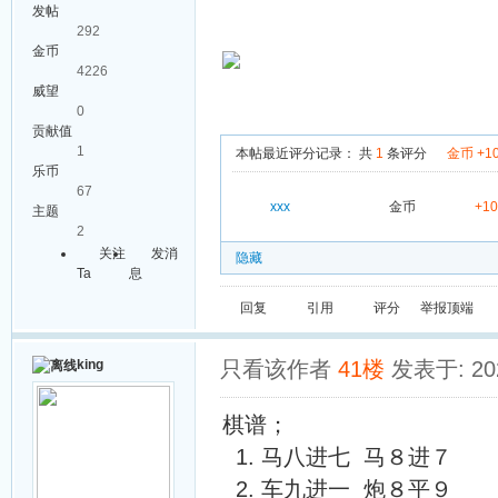
发帖
292
金币
4226
威望
0
贡献值
1
本帖最近评分记录：
共
1
条评分
金币 +1
乐币
67
xxx
金币
+10
主题
2
关注
发消
隐藏
Ta
息
回复
引用
评分
举报
顶端
king
只看该作者
41楼
发表于: 202
棋谱；
1. 马八进七 马８进７
2. 车九进一 炮８平９