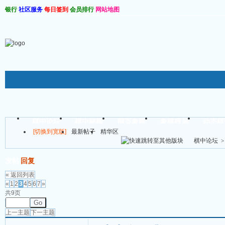
银行
社区服务
每日签到
会员排行
网站地图
棋软仓库
棋中论坛
棋中秘籍
网页象棋
象棋残局
动态棋
[切换到宽版]
最新帖子
精华区
帖子
棋中论坛
>
发帖
回复
« 返回列表
«
1
2
3
4
5
6
7
»
共9页
Go
上一主题
下一主题