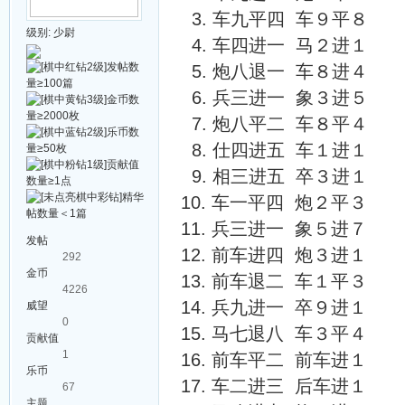
3. 车九平四 车９平８
级别:
少尉
4. 车四进一 马２进１
5. 炮八退一 车８进４
6. 兵三进一 象３进５
7. 炮八平二 车８平４
8. 仕四进五 车１进１
9. 相三进五 卒３进１
10. 车一平四 炮２平３
11. 兵三进一 象５进７
发帖
12. 前车进四 炮３进１
292
金币
13. 前车退二 车１平３
4226
14. 兵九进一 卒９进１
威望
0
15. 马七退八 车３平４
贡献值
1
16. 前车平二 前车进１
乐币
17. 车二进三 后车进１
67
主题