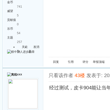
金币
741
威望
5
贡献值
0
乐币
54
主题
257
关注
发消
Ta
息
回复
引用
评分
举报
顶端
xxx
只看该作者
43楼
发表于: 202
经过测试，皮卡904能让当