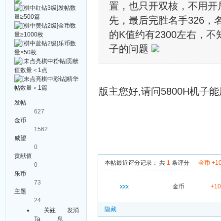
置，也只开双核，不用开局
先，最后完胜名手326，
的K值约有2300左右，
子的问题
版主您好,请问5800H机子能用
发帖
627
金币
1562
威望
0
贡献值
本帖最近评分记录：
共
1
条评分
金币 +1
0
乐币
73
xxx
金币
+10
主题
24
隐藏
关注
发消
Ta
息