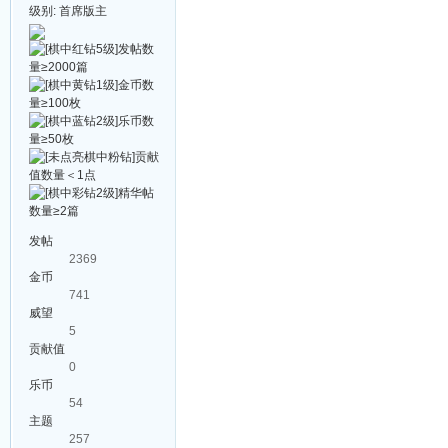
级别:
首席版主
发帖
2369
金币
741
威望
5
贡献值
0
乐币
54
主题
257