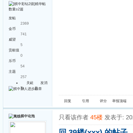
发帖
2369
金币
741
威望
5
贡献值
0
乐币
54
主题
257
关注
发消
Ta
息
回复
引用
评分
举报
顶端
棋中论泡
只看该作者
45楼
发表于: 202
回 39楼(xxx) 的帖子