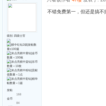
不错免费第一，但还是搞不
级别:
四级士官
发帖
168
金币
84