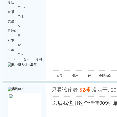
发帖
2369
金币
741
威望
5
贡献值
0
乐币
54
主题
257
关注
发消
Ta
息
回复
引用
评分
举报
顶端
xxx
只看该作者
52楼
发表于: 202
以后我也用这个佳佳009