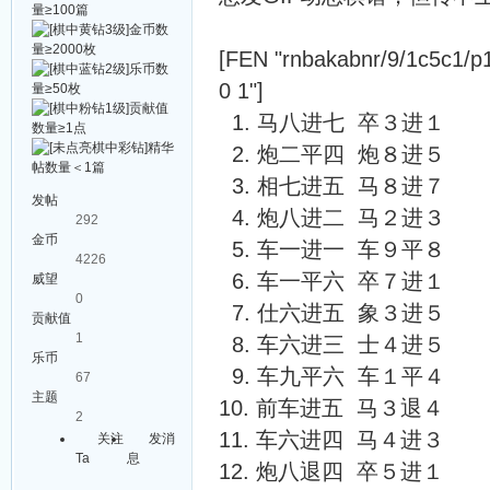
[FEN "rnbakabnr/9/1c5c1/
0 1"]
1. 马八进七 卒３进１
2. 炮二平四 炮８进５
3. 相七进五 马８进７
发帖
4. 炮八进二 马２进３
292
金币
5. 车一进一 车９平８
4226
6. 车一平六 卒７进１
威望
0
7. 仕六进五 象３进５
贡献值
1
8. 车六进三 士４进５
乐币
9. 车九平六 车１平４
67
主题
10. 前车进五 马３退４
2
11. 车六进四 马４进３
关注
发消
Ta
息
12. 炮八退四 卒５进１