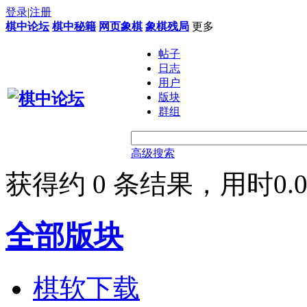
登录
|
注册
棋中论坛
棋中秘籍
网页象棋
象棋残局
更多
帖子
日志
用户
版块
群组
高级搜索
获得约 0 条结果，用时0.0
全部版块
棋软下载