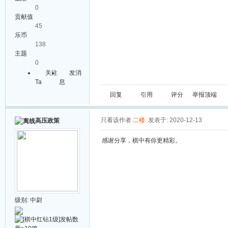
0
贡献值
45
乐币
138
主题
0
关注
发消
Ta
息
回复
引用
评分
举报
顶端
只看该作者
二楼
发表于: 2020-12-13
高压政策
感谢分享，棋中有你更精彩。
级别:
中尉