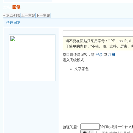
发帖
回复
« 返回列表
上一主题
下一主题
快速回复
请不要在回贴只采用字母：“ PP、asdfhjkl、H
于简单的内容：“不错、顶、支持、厉害、呵呵、靠、
您目前还是游客，请
登录
或
注册
进入高级模式
文字颜色
我们论坛是一个什么
验证问题: