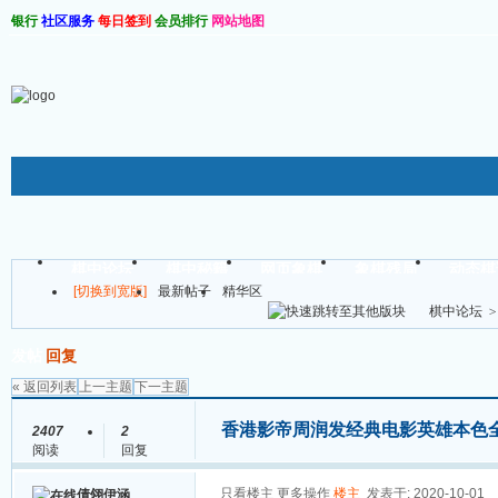
银行
社区服务
每日签到
会员排行
网站地图
棋软仓库
棋中论坛
棋中秘籍
网页象棋
象棋残局
动态棋
[切换到宽版]
最新帖子
精华区
帖子
棋中论坛
>
发帖
回复
« 返回列表
上一主题
下一主题
香港影帝周润发经典电影英雄本色
2407
2
阅读
回复
只看楼主
更多操作
楼主
发表于: 2020-10-01
倩翎伊涵