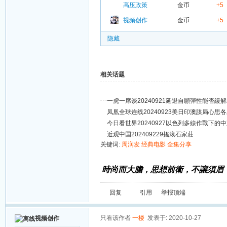
高压政策
金币
+5
视频创作
金币
+5
隐藏
相关话题
一虎一席谈20240921延退自願彈性能否緩
凤凰全球连线20240923美日印澳謀局心思
今日看世界20240927以色列多線作戰下的
近观中国202409229搖滾石家莊
关键词:
周润发
经典电影
全集分享
時尚而大膽，思想前衛，不讓須眉
回复
引用
举报
顶端
只看该作者
一楼
发表于: 2020-10-27
视频创作