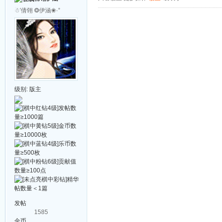
☃′倩翎 ❂伊涵❀·°
级别:
版主
发帖
1585
金币