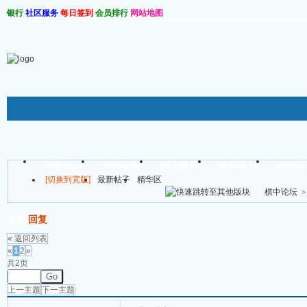
银行
社区服务
每日签到
会员排行
网站地图
棋软仓库
棋中论坛
棋中秘籍
网页象棋
象棋残局
动态棋
[切换到宽版]
最新帖子
精华区
帖子
棋中论坛
>
发帖
回复
« 返回列表
«
1
2
»
共2页
Go
上一主题
下一主题