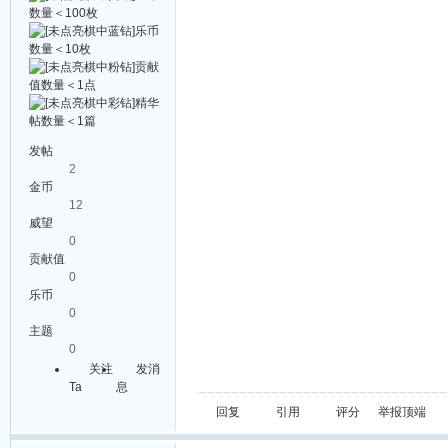
发帖
2
金币
12
威望
0
贡献值
0
乐币
0
主题
0
关注
发消
Ta
息
回复
引用
评分
举报
顶端