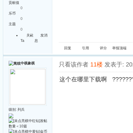
贡献值
0
乐币
0
主题
0
关注
发消
Ta
息
回复
引用
评分
举报
顶端
中棋象棋
只看该作者
11楼
发表于: 202
这个在哪里下载啊 ?????????
级别:
列兵