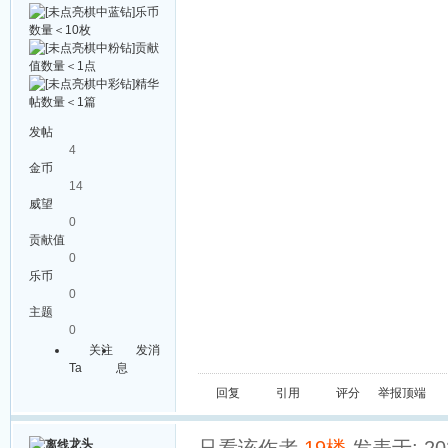
发帖
4
金币
14
威望
0
贡献值
0
乐币
0
主题
0
关注
发消
Ta
息
回复
引用
评分
举报
顶端
龙头