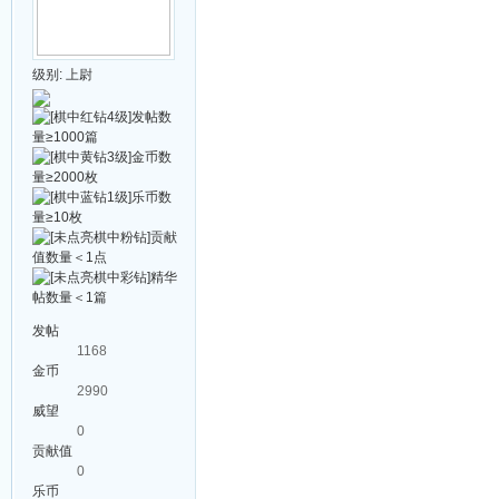
级别:
上尉
发帖
1168
金币
2990
威望
0
贡献值
0
乐币