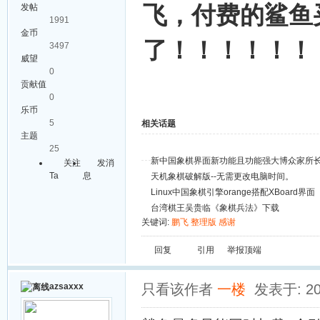
飞，付费的鲨鱼
发帖
1991
金币
了！！！！！！
3497
威望
0
贡献值
0
乐币
5
相关话题
主题
25
新中国象棋界面新功能且功能强大博众家所
关注
发消
Ta
息
天机象棋破解版--无需更改电脑时间。
Linux中国象棋引擎orange搭配XBoard界面
台湾棋王吴贵临《象棋兵法》下载
关键词:
鹏飞
整理版
感谢
回复
引用
举报
顶端
azsaxxx
只看该作者
一楼
发表于: 20