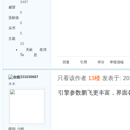
3497
威望
0
贡献值
0
乐币
5
主题
25
关注
发消
Ta
息
回复
引用
评分
举报
顶端
331030687
只看该作者
13楼
发表于: 202
木木
引擎参数鹏飞更丰富，界面
级别:
少校