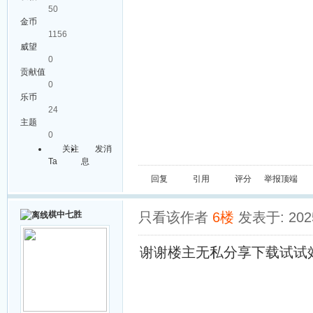
50
金币
1156
威望
0
贡献值
0
乐币
24
主题
0
关注
发消
Ta
息
回复
引用
评分
举报
顶端
棋中七胜
只看该作者
6楼
发表于: 2025
谢谢楼主无私分享下载试试