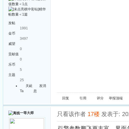
发帖
1991
金币
3497
威望
0
贡献值
0
乐币
5
主题
25
关注
发消
Ta
息
回复
引用
评分
举报
顶端
一等大师
只看该作者
17楼
发表于: 202
引擎参数鹏飞更丰富，界面