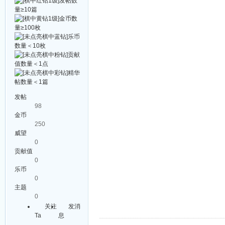
发帖
98
金币
250
威望
0
贡献值
0
乐币
0
主题
0
关注
发消
Ta
息