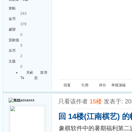
发帖
243
金币
378
威望
0
贡献值
0
乐币
2
主题
0
关注
发消
Ta
息
回复
引用
评分
举报
顶端
azsaxxx
只看该作者
15楼
发表于: 202
回 14楼(江南棋艺) 
象棋软件中的暑期福利第二波