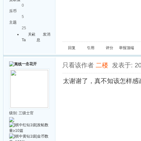
0
乐币
5
主题
25
关注
发消
Ta
息
回复
引用
评分
举报
顶端
一念花开
只看该作者
二楼
发表于: 20
太谢谢了，真不知该怎样感
级别:
三级士官