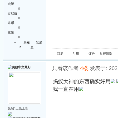
威望
0
贡献值
0
乐币
0
主题
0
关注
发消
Ta
息
回复
引用
评分
举报
顶端
中文最好
只看该作者
4楼
发表于: 2025
蚂蚁大神的东西确实好用
我一直在用
级别:
三级士官