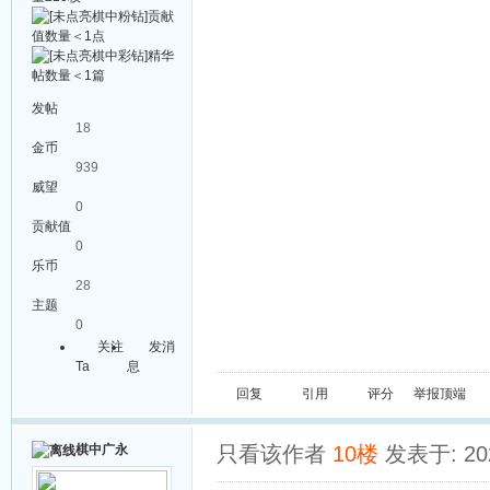
发帖
18
金币
939
威望
0
贡献值
0
乐币
28
主题
0
关注
发消
Ta
息
回复
引用
评分
举报
顶端
棋中广永
只看该作者
10楼
发表于: 202