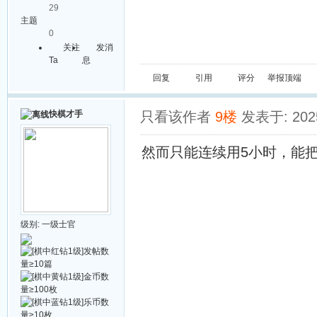
29
主题
0
关注
发消
Ta
息
回复
引用
评分
举报
顶端
快棋才手
只看该作者
9楼
发表于: 2025
然而只能连续用5小时，能
级别:
一级士官