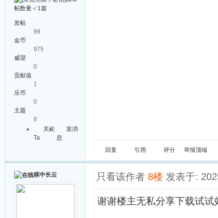
发帖
99
金币
975
威望
0
贡献值
1
乐币
0
主题
6
关注
发消
Ta
息
回复
引用
评分
举报
顶端
棋中长云
只看该作者
8楼
发表于: 2025
谢谢楼主无私分享下载试试