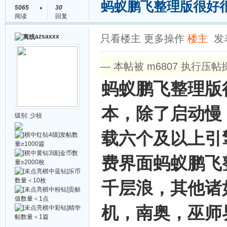
蚂蚁鹏飞整理版很好
5065
30
阅读
回复
azsaxxx
只看楼主
更多操作
楼主
发表
— 本帖被 m6807 执行压帖操作(
蚂蚁鹏飞整理版
本，除了启动慢
级别:
少校
载六个及以上引
费界面蚂蚁鹏飞
千层浪，其他诸
机，南奥，巫师