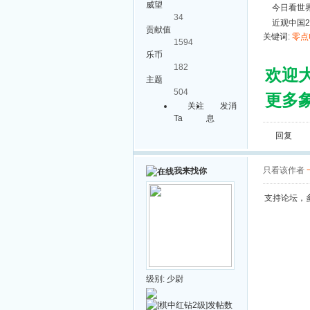
威望
今日看世界
34
近观中国2
贡献值
关键词:
零点
1594
乐币
182
欢迎
主题
504
更多象
关注
发消
Ta
息
回复
只看该作者
我来找你
支持论坛，
级别:
少尉