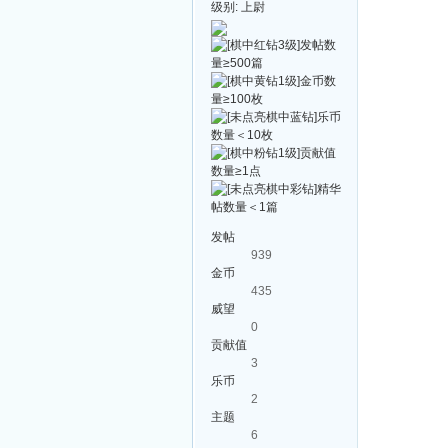
级别:
上尉
发帖
939
金币
435
威望
0
贡献值
3
乐币
2
主题
6