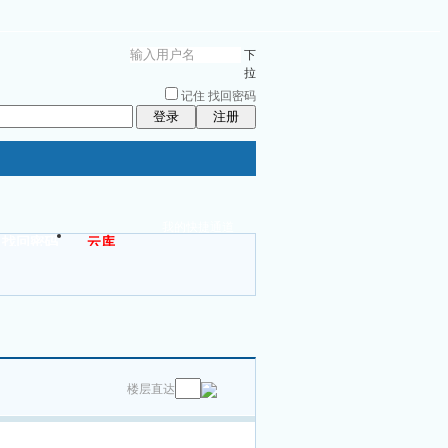
下
拉
记住
找回密码
登录
注册
我的快捷通道
找回密码
云库
楼层直达