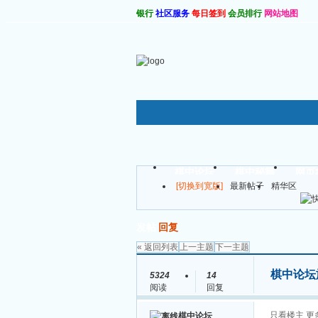
银行
社区服务
每日签到
会员排行
网站地图
棋软仓库
棋中论坛
棋中秘籍
网页
[切换到宽版]
最新帖子
精华区
发帖
回复
« 返回列表
上一主题
下一主题
棋中论坛旗
5324
14
阅读
回复
只看楼主
更
棋中论坛