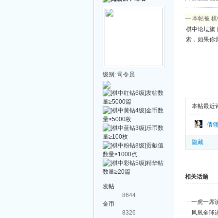
— 本帖被 棋
棋中论坛旗
索，如果你
级别:
司令员
本帖最近
倩
隐藏
相关话题
发帖
8644
一虎一席谈
金币
8326
凤凰全球连