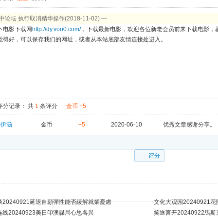
中论坛 执行取消精华操作(2018-11-02) —
下电影下载网
http://dy.voo0.com/
，下载最新电影，欢迎各位新老会员前来下载电影，
觉得好，可以保存我们的网址，或者从本站底部友情连接处进入。
评分记录：
共
1
条评分
金币 +5
翎伊涵
金币
+5
2020-06-10
优秀文章感谢分享。
评分
20240921延退自願彈性能否緩解就業憂慮
文化大观园2024092
线20240923美日印澳謀局心思各異
笑逐言开20240922馬