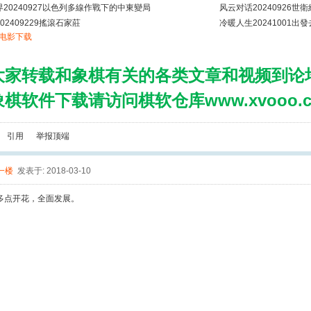
20240927以色列多線作戰下的中東變局
风云对话20240926
02409229搖滾石家莊
冷暖人生20241001出
电影下载
大家转载和象棋有关的各类文章和视频到论
棋软件下载请访问棋软仓库www.xvooo.c
引用
举报
顶端
一楼
发表于: 2018-03-10
多点开花，全面发展。