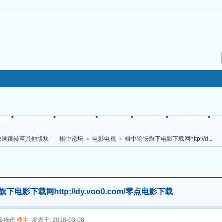
象棋
象棋残局
动态棋谱
残局库
黑白棋
金币充值
搜 索
帖子
宣传获得贡献值:
棋中论坛
>
电影电视
>
棋中论坛旗下电影下载网http://d ..
下电影下载网http://dy.voo0.com/零点电影下载
多操作
楼主
发表于: 2018-03-08