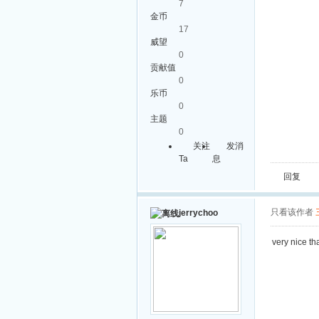
7
金币
17
威望
0
贡献值
0
乐币
0
主题
0
关注
发消
Ta
息
回复
只看该作者
jerrychoo
very nice t