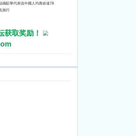
世衛組織駐華代表说中國人均壽命達78
發去旅行
坛获取奖励！
om