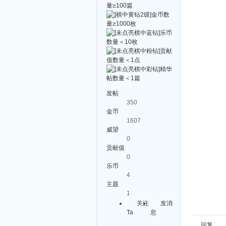
发帖
350
金币
1607
威望
0
贡献值
0
乐币
4
主题
1
关注
发消
Ta
息
回复