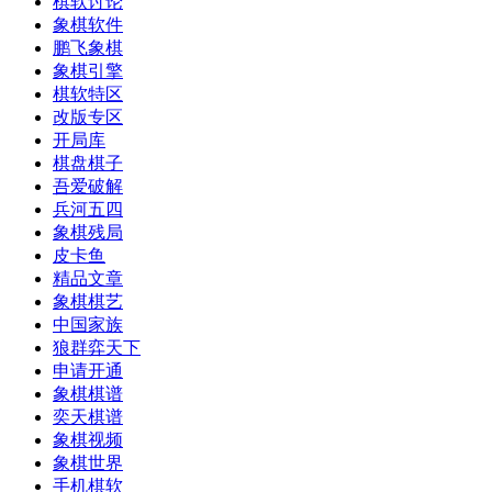
棋软讨论
象棋软件
鹏飞象棋
象棋引擎
棋软特区
改版专区
开局库
棋盘棋子
吾爱破解
兵河五四
象棋残局
皮卡鱼
精品文章
象棋棋艺
中国家族
狼群弈天下
申请开通
象棋棋谱
奕天棋谱
象棋视频
象棋世界
手机棋软