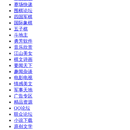
赛场快递
围棋论坛
四国军棋
国际象棋
五子棋
斗地主
勇芳软件
音乐欣赏
江山美女
棋文诗画
要闻天下
趣闻杂谈
电影电视
情感美文
军事天地
广告专区
精品资源
QQ论坛
联众论坛
小说下载
原创文学