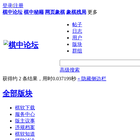
登录
|
注册
棋中论坛
棋中秘籍
网页象棋
象棋残局
更多
帖子
日志
用户
版块
群组
高级搜索
获得约 2 条结果，用时0.037199秒
«
隐藏侧边栏
全部版块
棋软下载
服务中心
版主议事
违规档案
棋软知道