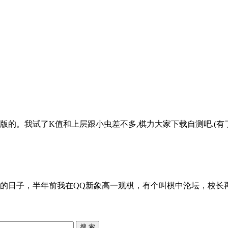
的。我试了K值和上层跟小虫差不多,棋力大家下载自测吧.(有了
然的日子，半年前我在QQ新象高一观棋，有个叫棋中沦坛，校
搜 索