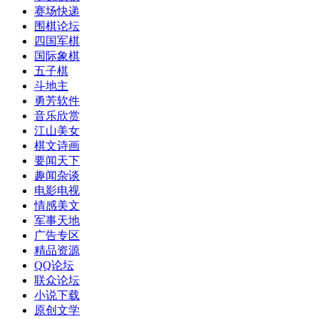
赛场快递
围棋论坛
四国军棋
国际象棋
五子棋
斗地主
勇芳软件
音乐欣赏
江山美女
棋文诗画
要闻天下
趣闻杂谈
电影电视
情感美文
军事天地
广告专区
精品资源
QQ论坛
联众论坛
小说下载
原创文学