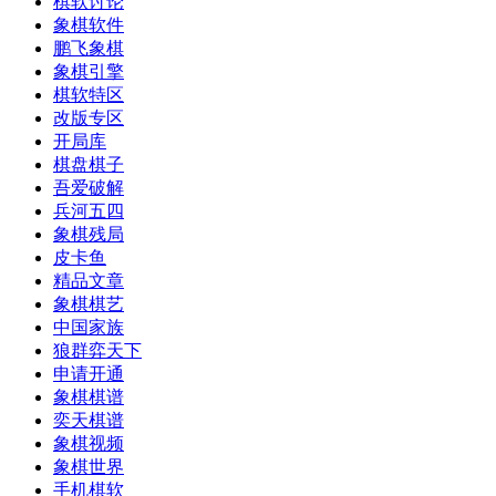
棋软讨论
象棋软件
鹏飞象棋
象棋引擎
棋软特区
改版专区
开局库
棋盘棋子
吾爱破解
兵河五四
象棋残局
皮卡鱼
精品文章
象棋棋艺
中国家族
狼群弈天下
申请开通
象棋棋谱
奕天棋谱
象棋视频
象棋世界
手机棋软