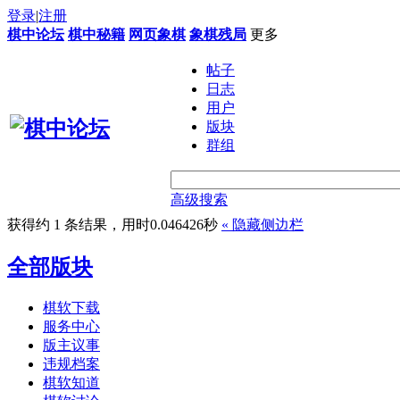
登录
|
注册
棋中论坛
棋中秘籍
网页象棋
象棋残局
更多
帖子
日志
用户
版块
群组
高级搜索
获得约 1 条结果，用时0.046426秒
«
隐藏侧边栏
全部版块
棋软下载
服务中心
版主议事
违规档案
棋软知道