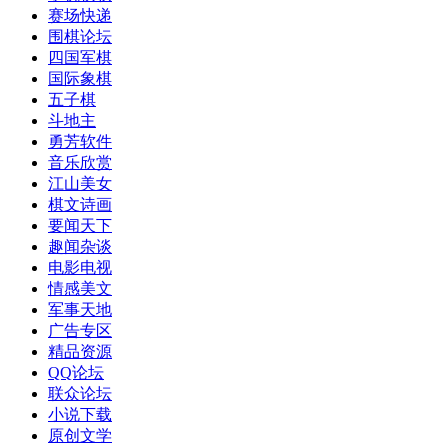
赛场快递
围棋论坛
四国军棋
国际象棋
五子棋
斗地主
勇芳软件
音乐欣赏
江山美女
棋文诗画
要闻天下
趣闻杂谈
电影电视
情感美文
军事天地
广告专区
精品资源
QQ论坛
联众论坛
小说下载
原创文学