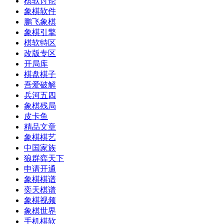
棋软讨论
象棋软件
鹏飞象棋
象棋引擎
棋软特区
改版专区
开局库
棋盘棋子
吾爱破解
兵河五四
象棋残局
皮卡鱼
精品文章
象棋棋艺
中国家族
狼群弈天下
申请开通
象棋棋谱
奕天棋谱
象棋视频
象棋世界
手机棋软