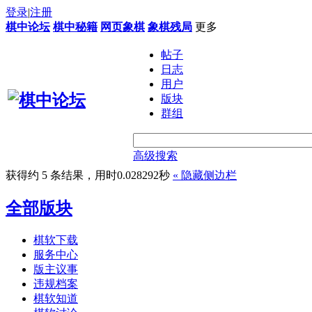
登录
|
注册
棋中论坛
棋中秘籍
网页象棋
象棋残局
更多
帖子
日志
用户
版块
群组
高级搜索
获得约 5 条结果，用时0.028292秒
«
隐藏侧边栏
全部版块
棋软下载
服务中心
版主议事
违规档案
棋软知道