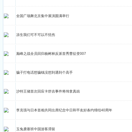
全国广场舞北京集中展演圆满举行
凉生我们可不可以不忧伤
巅峰之战全员回归杨树林反派首秀曹征变007
骗子打电话想骗钱没想到遇到个高手
沙特王储首次回应卡舒吉事件将缉拿真凶
李克强与日本首相共同出席纪念中日和平友好条约缔结40周年
玉兔袭塞班中国游客滞留