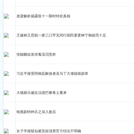
老梁解析揭露双十一限时特价真相
王健林王思聪一家三口罕见同行国民婆婆林宁御姐范十足
张靓颖短发排毒流泪赏析
习近平接受阿根廷解放者圣马丁大项链级勋章
大规模示威在法国巴黎卷土重来
电视剧特种兵之深入敌后
女子学籍疑似被堂姐顶替官方结论不明确