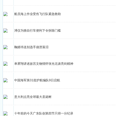
船员海上作业受伤飞行队紧急救助
溥仪为骑自行车便利下令拆除门槛
鞠婧祎送别选手崩溃落泪
单霁翔讲述故宫文物情怀张光北谈亮剑精神
中国海军第31批护航编队9日启航
意大利点亮全球最大圣诞树
十年前的今天广东队创第四节只得一分纪录