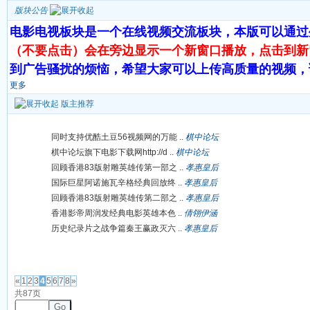
版块公告
电影电视板块是一个在线视频交流板块，本版可以通过
（不要点击）会在旁边显示一个新窗口播放，点击到新
到广告骚扰的烦恼，希望大家可以上传高质量的视频，
更多
版主推荐
同时支持优酷土豆56视频网的万能 ..
棋中论坛
棋中论坛旗下电影下载网http://d ..
棋中论坛
回顾香港83版射雕英雄传第一部之 ..
孝惠皇后
国际巨星阿诺施瓦辛格经典回放终 ..
孝惠皇后
回顾香港83版射雕英雄传第二部之 ..
孝惠皇后
香港影帝周润发经典电影英雄本色 ..
倩翎伊涵
历史纪录片之战争篇秦王赢政灭六 ..
孝惠皇后
发帖
«
1
2
3
4
5
6
7
8
»
共87页
Go