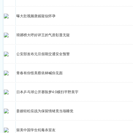
曝大肚视频唐嫣疑似怀孕
琅琊榜大呼好评王的气质彰显无疑
公安部发布元旦假期交通安全预警
青春有你怪美蔡依林喊你见面
日本乒乓球公开赛陈梦4:0横扫平野美宇
姜嫄轻松应战为保留情绪竟当场睡觉
留美中国学生铊毒杀室友