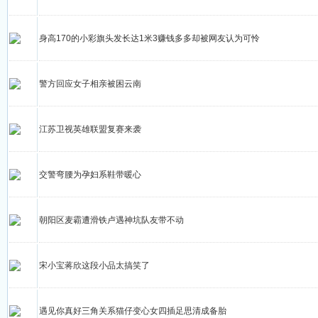
身高170的小彩旗头发长达1米3赚钱多多却被网友认为可怜
警方回应女子相亲被困云南
江苏卫视英雄联盟复赛来袭
交警弯腰为孕妇系鞋带暖心
朝阳区麦霸遭滑铁卢遇神坑队友带不动
宋小宝蒋欣这段小品太搞笑了
遇见你真好三角关系猫仔变心女四插足思清成备胎