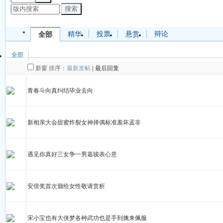
搜索
精华
投票
悬赏
辩论
全部
全部
新窗
排序：
最新发帖
|
最后回复
青春斗向真纠结毕业去向
新相亲大会甜蜜炸裂女神择偶标准羞坏孟非
遇见你真好三女争一男嘉骏表心意
安倍奖首次颁给女性敬请赏析
宋小宝也有大侠梦各种武功也是手到擒来佩服