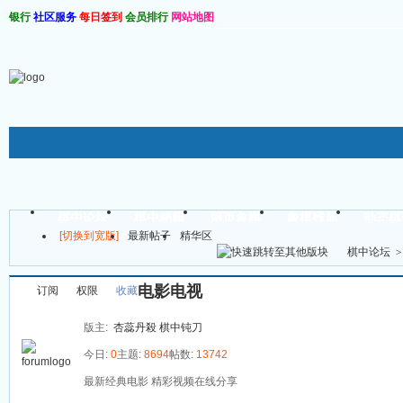
银行
社区服务
每日签到
会员排行
网站地图
棋软仓库
棋中论坛
棋中秘籍
网页象棋
象棋残局
动态棋
[切换到宽版]
最新帖子
精华区
帖子
棋中论坛
>
电影电视
订阅
权限
收藏
版主:
杏蕊丹殺
棋中钝刀
今日:
0
主题:
8694
帖数:
13742
最新经典电影 精彩视频在线分享