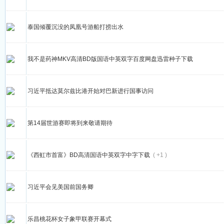
泰国倾覆沉没的凤凰号游船打捞出水
我不是药神MKV高清BD版国语中英双字百度网盘迅雷种子下载
习近平抵达莫尔兹比港开始对巴新进行国事访问
第14届世游赛即将到来敬请期待
《西虹市首富》BD高清国语中英双字中字下载
( +1 )
习近平会见美国前国务卿
乐昌桃花杯女子象甲联赛开幕式