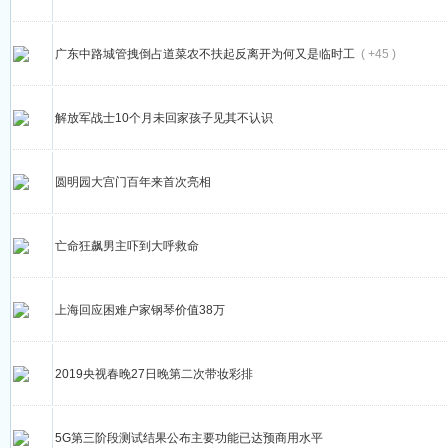
广东中路城管拽倒占道菜农不扶起反离开为何又是临时工
( +45 )
解放军战士10个月未回家孩子见其不认识
圆明园大宫门百年来首次亮相
亡命狂飙男主吓到大呼救命
上海回应困难户家钢琴价值38万
2019央视春晚27日晚第二次带妆彩排
5G第三阶段测试结果公布主要功能已达预商用水平