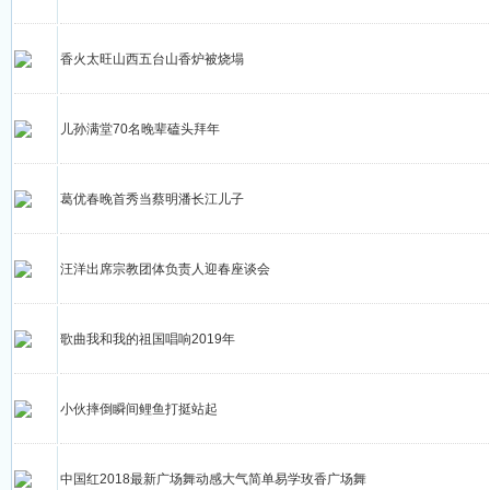
香火太旺山西五台山香炉被烧塌
儿孙满堂70名晚辈磕头拜年
葛优春晚首秀当蔡明潘长江儿子
汪洋出席宗教团体负责人迎春座谈会
歌曲我和我的祖国唱响2019年
小伙摔倒瞬间鲤鱼打挺站起
中国红2018最新广场舞动感大气简单易学玫香广场舞