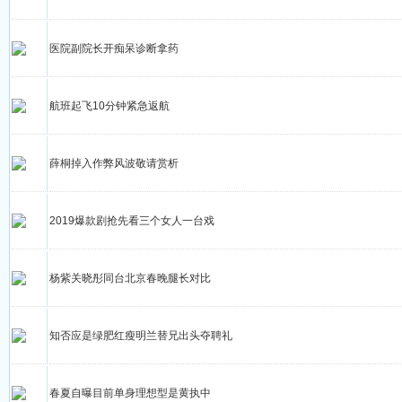
医院副院长开痴呆诊断拿药
航班起飞10分钟紧急返航
薛桐掉入作弊风波敬请赏析
2019爆款剧抢先看三个女人一台戏
杨紫关晓彤同台北京春晚腿长对比
知否应是绿肥红瘦明兰替兄出头夺聘礼
春夏自曝目前单身理想型是黄执中