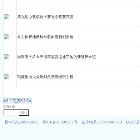
第九届泳装模特大赛北京复赛开赛
女主惊叹地狱厨神肌肉聊新剧角色
港珠澳大桥今天通车运营连通三地的新世界奇迹
玛娅鲁道夫分娩时父亲沉迷玩手机
发帖
«
1
2
3
4
5
6
7
8
»
共87页
Go
棋中论坛2009-2022
蜀ICP备18009257号
合作联系QQ545400720
QQ交流群