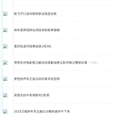
陈飞宇口误对陈凯歌说我是你爸
林依晨再现神仙演技张彬彬捧脸吻
重庆轨道环线事故致1死3伤
黑帮史诗电影教父解说深度解读教父影评教父哪里好看
( +10 )
梦想的声音王嘉尔回归客串造型师
英国夫妇中奖领取9亿彩票
2019卫视跨年亮点频出沙雕热搜停不下来