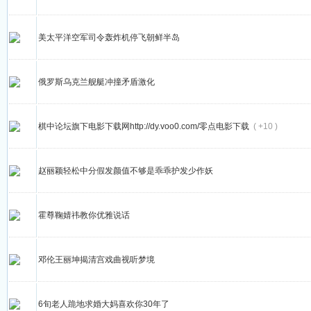
美太平洋空军司令轰炸机停飞朝鲜半岛
俄罗斯乌克兰舰艇冲撞矛盾激化
棋中论坛旗下电影下载网http://dy.voo0.com/零点电影下载
( +10 )
赵丽颖轻松中分假发颜值不够是乖乖护发少作妖
霍尊鞠婧祎教你优雅说话
邓伦王丽坤揭清宫戏曲视听梦境
6旬老人跪地求婚大妈喜欢你30年了