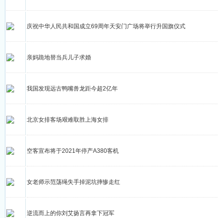
庆祝中华人民共和国成立69周年天安门广场将举行升国旗仪式
亲妈跪地替当兵儿子求婚
我国发现远古鸭嘴兽龙距今超2亿年
北京女排客场艰难取胜上海女排
空客宣布将于2021年停产A380客机
女老师示范荡绳失手掉泥坑摔惨走红
逆流而上的你刘艾扬言再拿下冠军